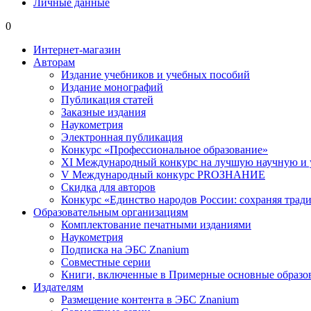
Личные данные
0
Интернет-магазин
Авторам
Издание учебников и учебных пособий
Издание монографий
Публикация статей
Заказные издания
Наукометрия
Электронная публикация
Конкурс «Профессиональное образование»
XI Международный конкурс на лучшую научную и
V Международный конкурс PROЗНАНИЕ
Скидка для авторов
Конкурс «Единство народов России: сохраняя тради
Образовательным организациям
Комплектование печатными изданиями
Наукометрия
Подписка на ЭБС Znanium
Совместные серии
Книги, включенные в Примерные основные образ
Издателям
Размещение контента в ЭБС Znanium