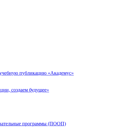
 учебную публикацию «Академус»
ции, создаем будущее»
овательные программы (ПООП)