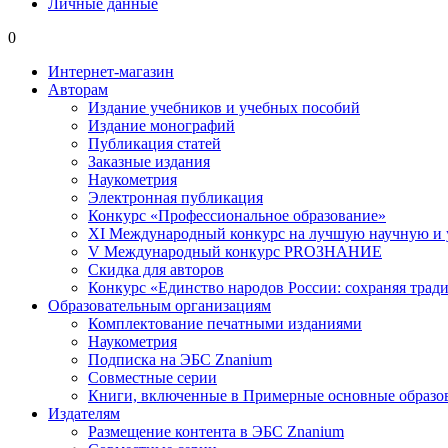
Личные данные
0
Интернет-магазин
Авторам
Издание учебников и учебных пособий
Издание монографий
Публикация статей
Заказные издания
Наукометрия
Электронная публикация
Конкурс «Профессиональное образование»
XI Международный конкурс на лучшую научную и
V Международный конкурс PROЗНАНИЕ
Скидка для авторов
Конкурс «Единство народов России: сохраняя тради
Образовательным организациям
Комплектование печатными изданиями
Наукометрия
Подписка на ЭБС Znanium
Совместные серии
Книги, включенные в Примерные основные образ
Издателям
Размещение контента в ЭБС Znanium