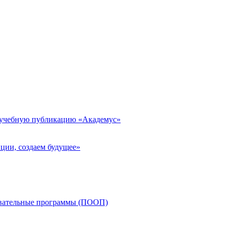
 учебную публикацию «Академус»
ции, создаем будущее»
овательные программы (ПООП)