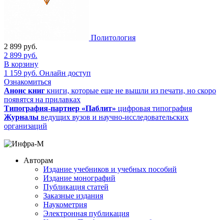
Политология
2 899
руб.
2 899
руб.
В корзину
1 159
руб.
Онлайн доступ
Ознакомиться
Анонс книг
книги, которые еще не вышли из печати, но скоро
появятся на прилавках
Типография-партнер «Паблит»
цифровая типография
Журналы
ведущих вузов и научно-исследовательских
организаций
Авторам
Издание учебников и учебных пособий
Издание монографий
Публикация статей
Заказные издания
Наукометрия
Электронная публикация