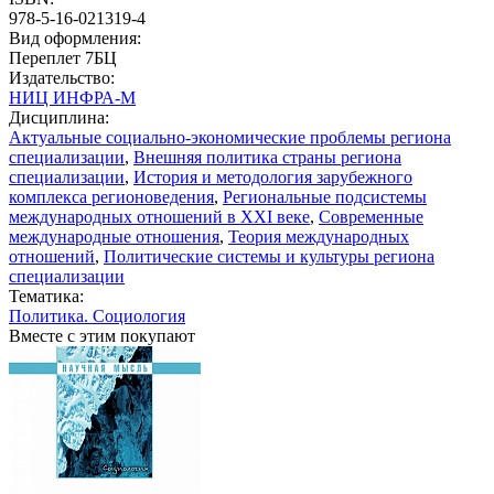
978-5-16-021319-4
Вид оформления:
Переплет 7БЦ
Издательство:
НИЦ ИНФРА-М
Дисциплина:
Актуальные социально-экономические проблемы региона
специализации
,
Внешняя политика страны региона
специализации
,
История и методология зарубежного
комплекса регионоведения
,
Региональные подсистемы
международных отношений в XXI веке
,
Современные
международные отношения
,
Теория международных
отношений
,
Политические системы и культуры региона
специализации
Тематика:
Политика. Социология
Вместе с этим покупают