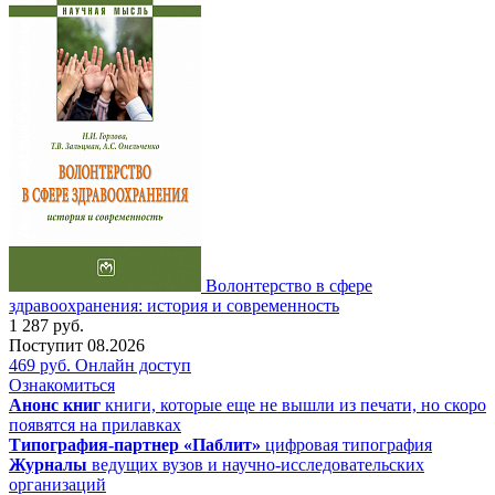
Волонтерство в сфере
здравоохранения: история и современность
1 287
руб.
Поступит
08.2026
469
руб.
Онлайн доступ
Ознакомиться
Анонс книг
книги, которые еще не вышли из печати, но скоро
появятся на прилавках
Типография-партнер «Паблит»
цифровая типография
Журналы
ведущих вузов и научно-исследовательских
организаций