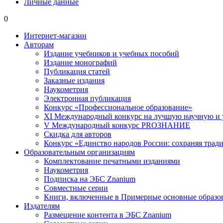
Личные данные
0
Интернет-магазин
Авторам
Издание учебников и учебных пособий
Издание монографий
Публикация статей
Заказные издания
Наукометрия
Электронная публикация
Конкурс «Профессиональное образование»
XI Международный конкурс на лучшую научную и
V Международный конкурс PROЗНАНИЕ
Скидка для авторов
Конкурс «Единство народов России: сохраняя тради
Образовательным организациям
Комплектование печатными изданиями
Наукометрия
Подписка на ЭБС Znanium
Совместные серии
Книги, включенные в Примерные основные образ
Издателям
Размещение контента в ЭБС Znanium