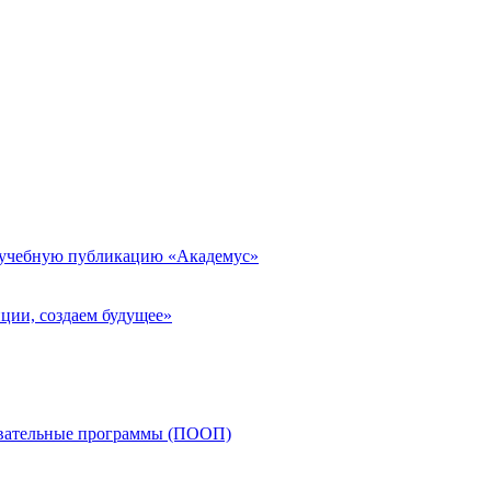
 учебную публикацию «Академус»
ции, создаем будущее»
овательные программы (ПООП)