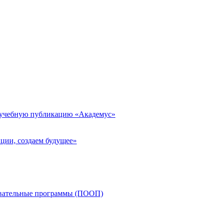
 учебную публикацию «Академус»
ции, создаем будущее»
овательные программы (ПООП)