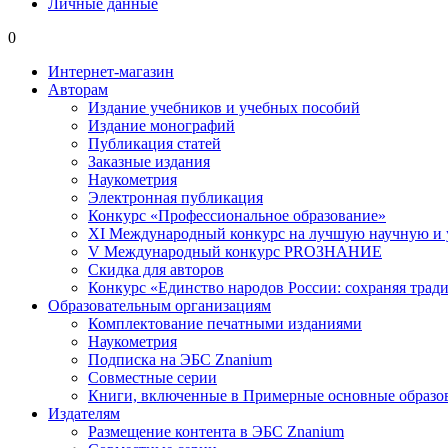
Личные данные
0
Интернет-магазин
Авторам
Издание учебников и учебных пособий
Издание монографий
Публикация статей
Заказные издания
Наукометрия
Электронная публикация
Конкурс «Профессиональное образование»
XI Международный конкурс на лучшую научную и
V Международный конкурс PROЗНАНИЕ
Скидка для авторов
Конкурс «Единство народов России: сохраняя тради
Образовательным организациям
Комплектование печатными изданиями
Наукометрия
Подписка на ЭБС Znanium
Совместные серии
Книги, включенные в Примерные основные образ
Издателям
Размещение контента в ЭБС Znanium