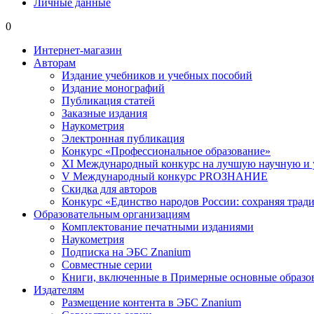
Личные данные
0
Интернет-магазин
Авторам
Издание учебников и учебных пособий
Издание монографий
Публикация статей
Заказные издания
Наукометрия
Электронная публикация
Конкурс «Профессиональное образование»
XI Международный конкурс на лучшую научную и
V Международный конкурс PROЗНАНИЕ
Скидка для авторов
Конкурс «Единство народов России: сохраняя тради
Образовательным организациям
Комплектование печатными изданиями
Наукометрия
Подписка на ЭБС Znanium
Совместные серии
Книги, включенные в Примерные основные образ
Издателям
Размещение контента в ЭБС Znanium