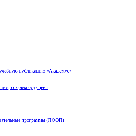
 учебную публикацию «Академус»
ции, создаем будущее»
овательные программы (ПООП)