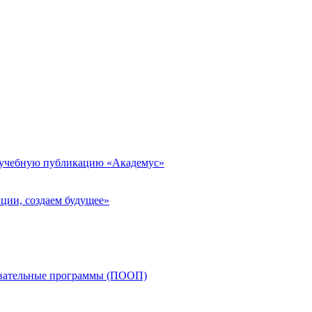
 учебную публикацию «Академус»
ции, создаем будущее»
овательные программы (ПООП)