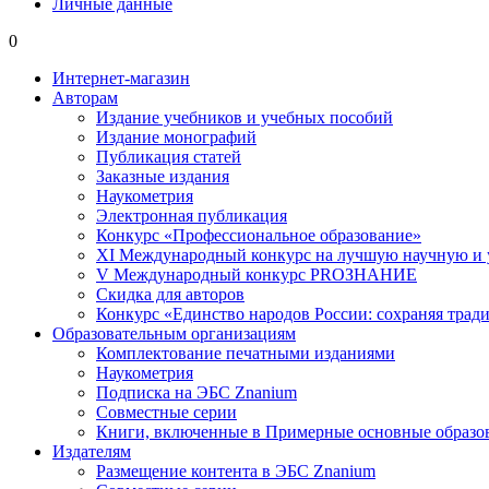
Личные данные
0
Интернет-магазин
Авторам
Издание учебников и учебных пособий
Издание монографий
Публикация статей
Заказные издания
Наукометрия
Электронная публикация
Конкурс «Профессиональное образование»
XI Международный конкурс на лучшую научную и
V Международный конкурс PROЗНАНИЕ
Скидка для авторов
Конкурс «Единство народов России: сохраняя тради
Образовательным организациям
Комплектование печатными изданиями
Наукометрия
Подписка на ЭБС Znanium
Совместные серии
Книги, включенные в Примерные основные образ
Издателям
Размещение контента в ЭБС Znanium