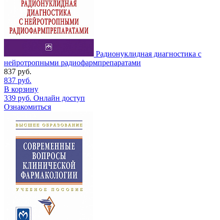
Радионуклидная диагностика с
нейротропными радиофармпрепаратами
837
руб.
837
руб.
В корзину
339
руб.
Онлайн доступ
Ознакомиться