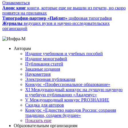
Ознакомиться
Анонс книг
книги, которые еще не вышли из печати, но скоро
появятся на прилавках
Типография-партнер «Паблит»
цифровая типография
Журналы
ведущих вузов и научно-исследовательских
организаций
Авторам
Издание учебников и учебных пособий
Издание монографий
Публикация статей
Заказные издания
Наукометрия
Электронная публикация
Конкурс «Профессиональное образование»
XI Международный конкурс на лучшую научную
и учебную публикацию «Академус»
V Международный конкурс PROЗНАНИЕ
Скидка для авторов
Конкурс «Единство народов России: сохраняя
традиции, создаем будущее»
Показать еще
Образовательным организациям