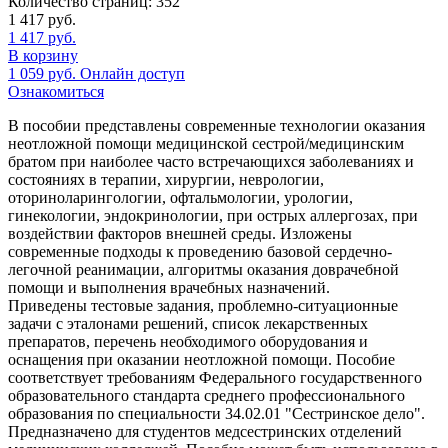
Количество страниц:
352
1 417
руб.
1 417
руб.
В корзину
1 059
руб.
Онлайн доступ
Ознакомиться
В пособии представлены современные технологии оказания
неотложной помощи медицинской сестрой/медицинским
братом при наиболее часто встречающихся заболеваниях и
состояниях в терапии, хирургии, неврологии,
оториноларингологии, офтальмологии, урологии,
гинекологии, эндокринологии, при острых аллергозах, при
воздействии факторов внешней среды. Изложены
современные подходы к проведению базовой сердечно-
легочной реанимации, алгоритмы оказания доврачебной
помощи и выполнения врачебных назначений.
Приведены тестовые задания, проблемно-ситуационные
задачи с эталонами решений, список лекарственных
препаратов, перечень необходимого оборудования и
оснащения при оказании неотложной помощи. Пособие
соответствует требованиям Федерального государственного
образовательного стандарта среднего профессионального
образования по специальности 34.02.01 "Сестринское дело".
Предназначено для студентов медсестринских отделений