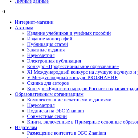
Личные данные
0
Интернет-магазин
Авторам
Издание учебников и учебных пособий
Издание монографий
Публикация статей
Заказные издания
Наукометрия
Электронная публикация
Конкурс «Профессиональное образование»
XI Международный конкурс на лучшую научную и
V Международный конкурс PROЗНАНИЕ
Скидка для авторов
Конкурс «Единство народов России: сохраняя тради
Образовательным организациям
Комплектование печатными изданиями
Наукометрия
Подписка на ЭБС Znanium
Совместные серии
Книги, включенные в Примерные основные образ
Издателям
Размещение контента в ЭБС Znanium