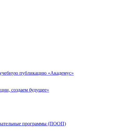
 учебную публикацию «Академус»
ции, создаем будущее»
овательные программы (ПООП)