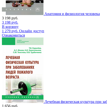
Анатомия и физиология человека
3 198
руб.
3 198
руб.
В корзину
1 279
руб.
Онлайн доступ
Ознакомиться
Лечебная физическая культура при за
1 656
руб.