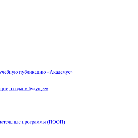
 учебную публикацию «Академус»
ции, создаем будущее»
овательные программы (ПООП)