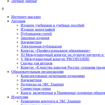
Личные данные
0
Интернет-магазин
Авторам
Издание учебников и учебных пособий
Издание монографий
Публикация статей
Заказные издания
Наукометрия
Электронная публикация
Конкурс «Профессиональное образование»
XI Международный конкурс на лучшую научную и
V Международный конкурс PROЗНАНИЕ
Скидка для авторов
Конкурс «Единство народов России: сохраняя тради
Образовательным организациям
Комплектование печатными изданиями
Наукометрия
Подписка на ЭБС Znanium
Совместные серии
Книги, включенные в Примерные основные образ
Издателям
Размещение контента в ЭБС Znanium