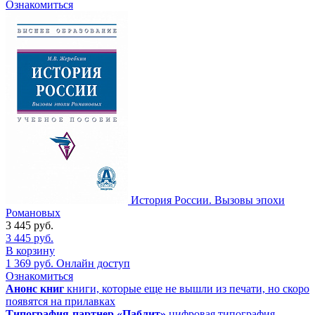
Ознакомиться
История России. Вызовы эпохи
Романовых
3 445
руб.
3 445
руб.
В корзину
1 369
руб.
Онлайн доступ
Ознакомиться
Анонс книг
книги, которые еще не вышли из печати, но скоро
появятся на прилавках
Типография-партнер «Паблит»
цифровая типография