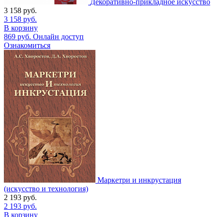
Декоративно-прикладное искусство
3 158
руб.
3 158
руб.
В корзину
869
руб.
Онлайн доступ
Ознакомиться
Маркетри и инкрустация
(искусство и технология)
2 193
руб.
2 193
руб.
В корзину