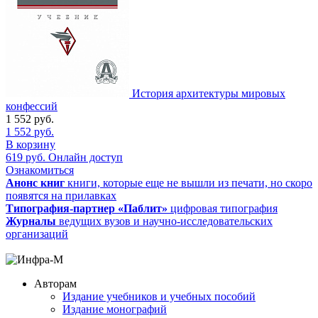
История архитектуры мировых
конфессий
1 552
руб.
1 552
руб.
В корзину
619
руб.
Онлайн доступ
Ознакомиться
Анонс книг
книги, которые еще не вышли из печати, но скоро
появятся на прилавках
Типография-партнер «Паблит»
цифровая типография
Журналы
ведущих вузов и научно-исследовательских
организаций
Авторам
Издание учебников и учебных пособий
Издание монографий