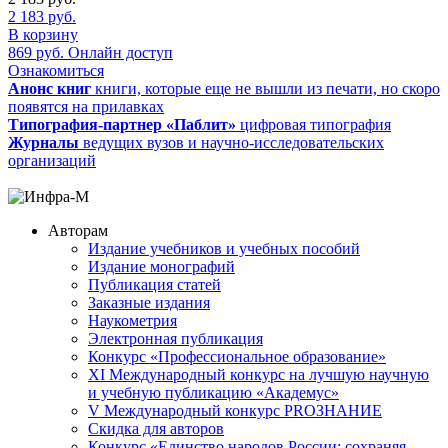
2 183
руб.
В корзину
869
руб.
Онлайн доступ
Ознакомиться
Анонс книг
книги, которые еще не вышли из печати, но скоро
появятся на прилавках
Типография-партнер «Паблит»
цифровая типография
Журналы
ведущих вузов и научно-исследовательских
организаций
Авторам
Издание учебников и учебных пособий
Издание монографий
Публикация статей
Заказные издания
Наукометрия
Электронная публикация
Конкурс «Профессиональное образование»
XI Международный конкурс на лучшую научную
и учебную публикацию «Академус»
V Международный конкурс PROЗНАНИЕ
Скидка для авторов
Конкурс «Единство народов России: сохраняя