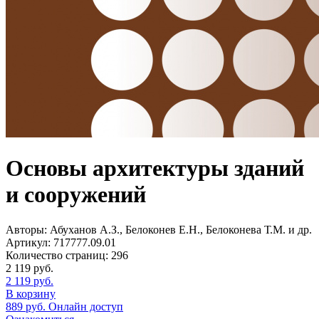
Основы архитектуры зданий
и сооружений
Авторы:
Абуханов А.З., Белоконев Е.Н., Белоконева Т.М. и др.
Артикул:
717777.09.01
Количество страниц:
296
2 119
руб.
2 119
руб.
В корзину
889
руб.
Онлайн доступ