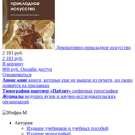
Декоративно-прикладное искусство
2 183
руб.
2 183
руб.
В корзину
869
руб.
Онлайн доступ
Ознакомиться
Анонс книг
книги, которые еще не вышли из печати, но скоро
появятся на прилавках
Типография-партнер «Паблит»
цифровая типография
Журналы
ведущих вузов и научно-исследовательских
организаций
Авторам
Издание учебников и учебных пособий
Издание монографий