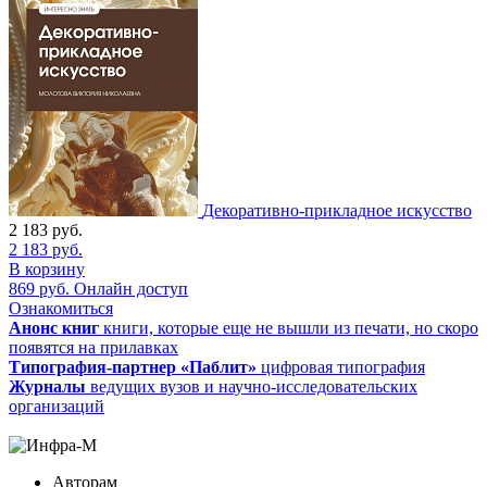
Декоративно-прикладное искусство
2 183
руб.
2 183
руб.
В корзину
869
руб.
Онлайн доступ
Ознакомиться
Анонс книг
книги, которые еще не вышли из печати, но скоро
появятся на прилавках
Типография-партнер «Паблит»
цифровая типография
Журналы
ведущих вузов и научно-исследовательских
организаций
Авторам