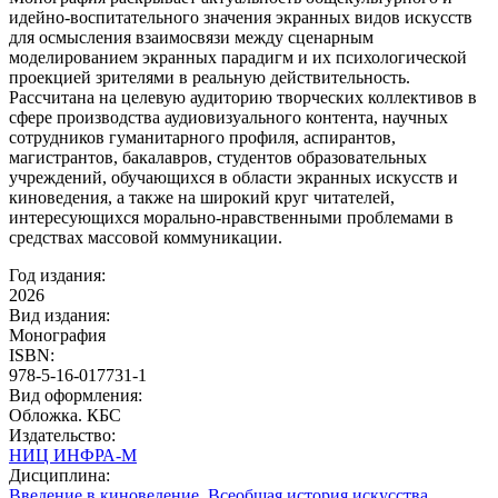
идейно-воспитательного значения экранных видов искусств
для осмысления взаимосвязи между сценарным
моделированием экранных парадигм и их психологической
проекцией зрителями в реальную действительность.
Рассчитана на целевую аудиторию творческих коллективов в
сфере производства аудиовизуального контента, научных
сотрудников гуманитарного профиля, аспирантов,
магистрантов, бакалавров, студентов образовательных
учреждений, обучающихся в области экранных искусств и
киноведения, а также на широкий круг читателей,
интересующихся морально-нравственными проблемами в
средствах массовой коммуникации.
Год издания:
2026
Вид издания:
Монография
ISBN:
978-5-16-017731-1
Вид оформления:
Обложка. КБС
Издательство:
НИЦ ИНФРА-М
Дисциплина:
Введение в киноведение
,
Всеобщая история искусства
,