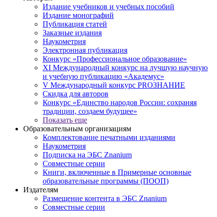
Издание учебников и учебных пособий
Издание монографий
Публикация статей
Заказные издания
Наукометрия
Электронная публикация
Конкурс «Профессиональное образование»
XI Международный конкурс на лучшую научную
и учебную публикацию «Академус»
V Международный конкурс PROЗНАНИЕ
Скидка для авторов
Конкурс «Единство народов России: сохраняя
традиции, создаем будущее»
Показать еще
Образовательным организациям
Комплектование печатными изданиями
Наукометрия
Подписка на ЭБС Znanium
Совместные серии
Книги, включенные в Примерные основные
образовательные программы (ПООП)
Издателям
Размещение контента в ЭБС Znanium
Совместные серии