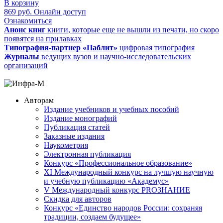
В корзину
869
руб.
Онлайн доступ
Ознакомиться
Анонс книг
книги, которые еще не вышли из печати, но скоро
появятся на прилавках
Типография-партнер «Паблит»
цифровая типография
Журналы
ведущих вузов и научно-исследовательских
организаций
Авторам
Издание учебников и учебных пособий
Издание монографий
Публикация статей
Заказные издания
Наукометрия
Электронная публикация
Конкурс «Профессиональное образование»
XI Международный конкурс на лучшую научную
и учебную публикацию «Академус»
V Международный конкурс PROЗНАНИЕ
Скидка для авторов
Конкурс «Единство народов России: сохраняя
традиции, создаем будущее»