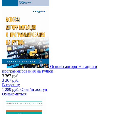
Основы алгоритмизации и
программирования на Python
3 367
руб.
3 367
руб.
В корзину
1 289
руб.
Онлайн доступ
Ознакомиться