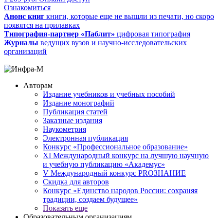
Ознакомиться
Анонс книг
книги, которые еще не вышли из печати, но скоро
появятся на прилавках
Типография-партнер «Паблит»
цифровая типография
Журналы
ведущих вузов и научно-исследовательских
организаций
Авторам
Издание учебников и учебных пособий
Издание монографий
Публикация статей
Заказные издания
Наукометрия
Электронная публикация
Конкурс «Профессиональное образование»
XI Международный конкурс на лучшую научную
и учебную публикацию «Академус»
V Международный конкурс PROЗНАНИЕ
Скидка для авторов
Конкурс «Единство народов России: сохраняя
традиции, создаем будущее»
Показать еще
Образовательным организациям