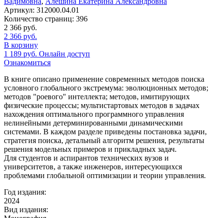
Вадимовна
,
Алёшина Екатерина Александровна
Артикул:
312000.04.01
Количество страниц:
396
2 366
руб.
2 366
руб.
В корзину
1 189
руб.
Онлайн доступ
Ознакомиться
В книге описано применение современных методов поиска
условного глобального экстремума: эволюционных методов;
методов "роевого" интеллекта; методов, имитирующих
физические процессы; мультистартовых методов в задачах
нахождения оптимального программного управления
нелинейными детерминированными динамическими
системами. В каждом разделе приведены постановка задачи,
стратегия поиска, детальный алгоритм решения, результаты
решения модельных примеров и прикладных задач.
Для студентов и аспирантов технических вузов и
университетов, а также инженеров, интересующихся
проблемами глобальной оптимизации и теории управления.
Год издания:
2024
Вид издания: