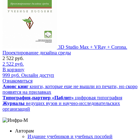
3D Studio Max + VRay + Corona.
Проектирование дизайна среды
2 522
руб.
2 522
руб.
В корзину
999
руб.
Онлайн доступ
Ознакомиться
Анонс книг
книги, которые еще не вышли из печати, но скоро
появятся на прилавках
Типография-партнер «Паблит»
цифровая типография
Журналы
ведущих вузов и научно-исследовательских
организаций
Авторам
Издание учебников и учебных пособий