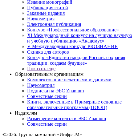
Издание монографий
Публикация статей
Заказные издания
Наукометрия
Электронная публикация
Конкурс «Профессиональное образование»
XI Международный конкурс на лучшую научную
и учебную публикацию «Академус»
V Международный конкурс PROЗНАНИЕ
Скидка для авторов
Конкурс «Единство народов России: сохраняя
традиции, создаем будущее»
Показать еще
Образовательным организациям
Комплектование печатными изданиями
Наукометрия
Подписка на ЭБС Znanium
Совместные серии
Книги, включенные в Примерные основные
образовательные программы (ПООП)
Издателям
Размещение контента в ЭБС Znanium
Совместные серии
©2026. Группа компаний «Инфра-М»