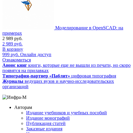
Моделирование в OpenSCAD: на
примерах
2 989
руб.
2 989
руб.
В корзину
999
руб.
Онлайн доступ
Ознакомиться
Анонс книг
книги, которые еще не вышли из печати, но скоро
появятся на прилавках
Типография-партнер «Паблит»
цифровая типография
Журналы
ведущих вузов и научно-исследовательских
организаций
Авторам
Издание учебников и учебных пособий
Издание монографий
Публикация статей
Заказные издания