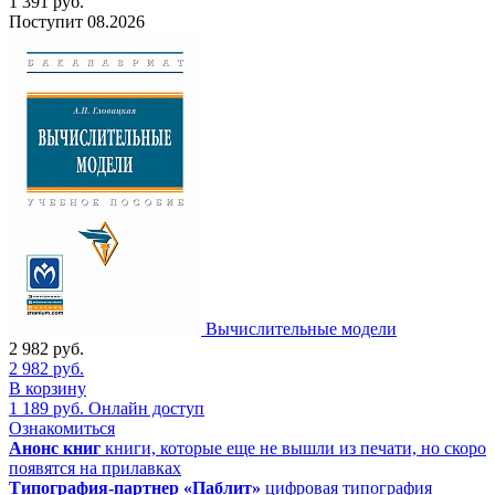
1 391
руб.
Поступит
08.2026
Вычислительные модели
2 982
руб.
2 982
руб.
В корзину
1 189
руб.
Онлайн доступ
Ознакомиться
Анонс книг
книги, которые еще не вышли из печати, но скоро
появятся на прилавках
Типография-партнер «Паблит»
цифровая типография