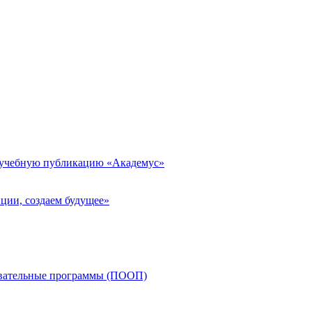
 учебную публикацию «Академус»
ции, создаем будущее»
овательные программы (ПООП)