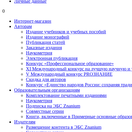
Личные данные
0
Интернет-магазин
Авторам
Издание учебников и учебных пособий
Издание монографий
Публикация статей
Заказные издания
Наукометрия
Электронная публикация
Конкурс «Профессиональное образование»
XI Международный конкурс на лучшую научную и
V Международный конкурс PROЗНАНИЕ
Скидка для авторов
Конкурс «Единство народов России: сохраняя тради
Образовательным организациям
Комплектование печатными изданиями
Наукометрия
Подписка на ЭБС Znanium
Совместные серии
Книги, включенные в Примерные основные образ
Издателям
Размещение контента в ЭБС Znanium