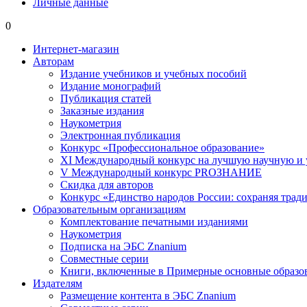
Личные данные
0
Интернет-магазин
Авторам
Издание учебников и учебных пособий
Издание монографий
Публикация статей
Заказные издания
Наукометрия
Электронная публикация
Конкурс «Профессиональное образование»
XI Международный конкурс на лучшую научную и
V Международный конкурс PROЗНАНИЕ
Скидка для авторов
Конкурс «Единство народов России: сохраняя тради
Образовательным организациям
Комплектование печатными изданиями
Наукометрия
Подписка на ЭБС Znanium
Совместные серии
Книги, включенные в Примерные основные образ
Издателям
Размещение контента в ЭБС Znanium