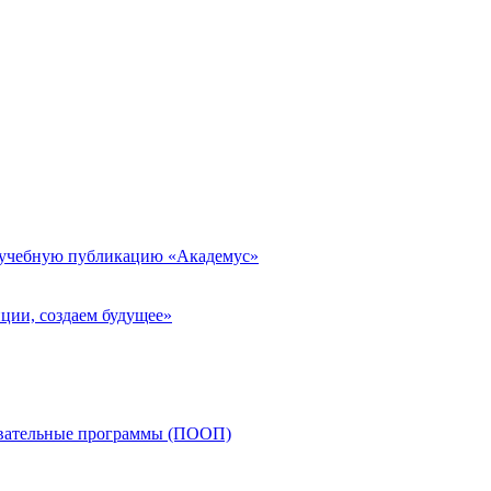
 учебную публикацию «Академус»
ции, создаем будущее»
овательные программы (ПООП)