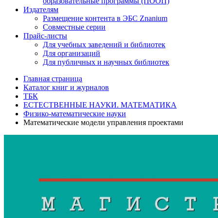
образовательные программы (ПООП)
Издателям
Размещение контента в ЭБС Znanium
Совместные серии
Прайс-листы
Для учебных заведений и библиотек
Для организаций
Для публичных и научных библиотек
Главная страница
Каталог книг и журналов
ТБК
ЕСТЕСТВЕННЫЕ НАУКИ. МАТЕМАТИКА
Физико-математические науки
Математические модели управления проектами