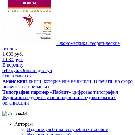
Эконометрика: теоретические
основы
1 630
руб.
1 630
руб.
В корзину
649
руб.
Онлайн доступ
Ознакомиться
Анонс книг
книги, которые еще не вышли из печати, но скоро
появятся на прилавках
Типография-партнер «Паблит»
цифровая типография
Журналы
ведущих вузов и научно-исследовательских
организаций
Авторам
Издание учебников и учебных пособий
Издание монографий