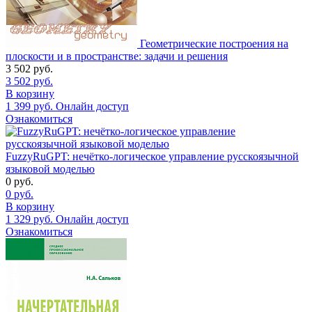
Геометрические построения на
плоскости и в пространстве: задачи и решения
3 502
руб.
3 502
руб.
В корзину
1 399
руб.
Онлайн доступ
Ознакомиться
FuzzyRuGPT: нечётко-логическое управление русскоязычной
языковой моделью
0
руб.
0
руб.
В корзину
1 329
руб.
Онлайн доступ
Ознакомиться