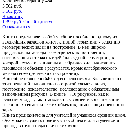
Количество страниц:
464
3 502
руб.
3 502
руб.
В корзину
1 399
руб.
Онлайн доступ
Ознакомиться
Книга представляет собой учебное пособие по одному из
важнейших разделов констуктивной геометрии - решению
геометрических задач на построение. В ней широко
представлены методы геометрических построений,
составляющих стержень идей "наглядной геометрии", в
которой весьма ограничены алгебраические вычисления
площадей и объемов ( разумеется, кроме алгебраического
метода геометрнических построений).
В пособие включено 640 задач с решениями. Большинство из
этих решений выполнено по строгой схеме: анализ,
построение, доказательство, исследование с обязательным
выполнением рисунка. В книге - 710 рисунков, как к
решениям задач, так и множествам связей и конфигураций
различных геометрических объектов, помогающих решению
задач.
Книга предназначена для учителей и учащихся средних школ.
Она может служить полезным пособием и для студентов и
преподавателей педагогических вузов.