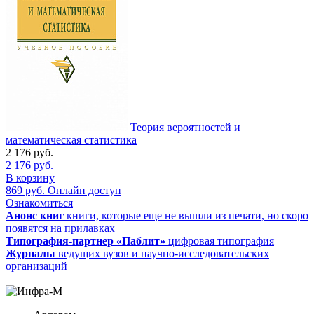
Теория вероятностей и
математическая статистика
2 176
руб.
2 176
руб.
В корзину
869
руб.
Онлайн доступ
Ознакомиться
Анонс книг
книги, которые еще не вышли из печати, но скоро
появятся на прилавках
Типография-партнер «Паблит»
цифровая типография
Журналы
ведущих вузов и научно-исследовательских
организаций