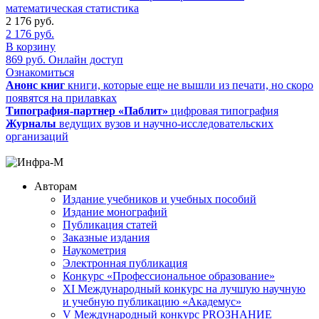
математическая статистика
2 176
руб.
2 176
руб.
В корзину
869
руб.
Онлайн доступ
Ознакомиться
Анонс книг
книги, которые еще не вышли из печати, но скоро
появятся на прилавках
Типография-партнер «Паблит»
цифровая типография
Журналы
ведущих вузов и научно-исследовательских
организаций
Авторам
Издание учебников и учебных пособий
Издание монографий
Публикация статей
Заказные издания
Наукометрия
Электронная публикация
Конкурс «Профессиональное образование»
XI Международный конкурс на лучшую научную
и учебную публикацию «Академус»
V Международный конкурс PROЗНАНИЕ