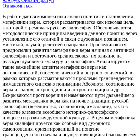
939
руб.
Онлайн доступ
Ознакомиться
В работе дается комплексный анализ понятия и становления
метафизики веры, которая рассматривается как искомая цель,
к которой стремилась русская философия. Обосновываются
методологические принципы введения данного понятия через
установление его отличий и связи с духовным познанием,
мистикой, наукой, религией и моралью. Прослеживаются
предпосылки развития метафизики веры начиная с античной
философии и восточного средневековья, их влияние на
русскую духовную культуру и философию. Анализируются
такие важнейшие аспекты метафизики веры как
онтологический, гносеологический и антропологический, в
рамках которых рассматриваются проблемы трансцендентно-
имманентного синтеза в понимании Абсолюта, соотношение
веры и знания, антроподицеи и антропотеодицеи и др.
Вскрываются противоречия и намечаются пути дальнейшего
развития метафизики веры как на почве традиции русской
философии (всеединство, софиология, имяславие), так и в
качестве элемента всеобщего историко-философского
процесса и развития духовной культуры. В целом метафизика
веры квалифицируется как особый вид духовного
самопознания, ориентированный на понятие
трансцендентного начала и осуществляющийся благодаря ему.