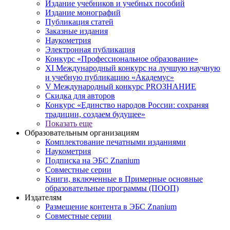
Издание учебников и учебных пособий
Издание монографий
Публикация статей
Заказные издания
Наукометрия
Электронная публикация
Конкурс «Профессиональное образование»
XI Международный конкурс на лучшую научную
и учебную публикацию «Академус»
V Международный конкурс PROЗНАНИЕ
Скидка для авторов
Конкурс «Единство народов России: сохраняя
традиции, создаем будущее»
Показать еще
Образовательным организациям
Комплектование печатными изданиями
Наукометрия
Подписка на ЭБС Znanium
Совместные серии
Книги, включенные в Примерные основные
образовательные программы (ПООП)
Издателям
Размещение контента в ЭБС Znanium
Совместные серии