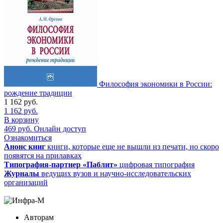
Философия экономики в России:
рождение традиции
1 162
руб.
1 162
руб.
В корзину
469
руб.
Онлайн доступ
Ознакомиться
Анонс книг
книги, которые еще не вышли из печати, но скоро
появятся на прилавках
Типография-партнер «Паблит»
цифровая типография
Журналы
ведущих вузов и научно-исследовательских
организаций
Авторам