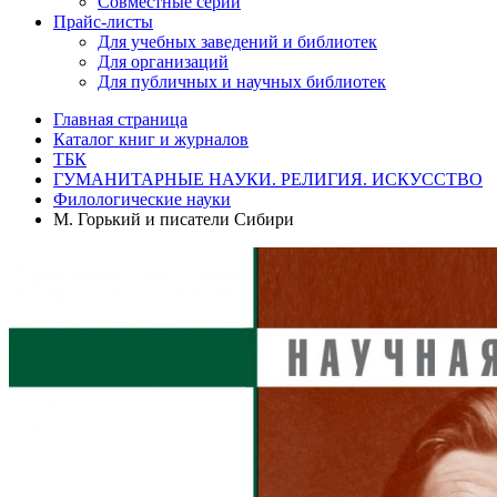
Совместные серии
Прайс-листы
Для учебных заведений и библиотек
Для организаций
Для публичных и научных библиотек
Главная страница
Каталог книг и журналов
ТБК
ГУМАНИТАРНЫЕ НАУКИ. РЕЛИГИЯ. ИСКУССТВО
Филологические науки
М. Горький и писатели Сибири