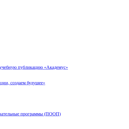
 учебную публикацию «Академус»
ции, создаем будущее»
овательные программы (ПООП)