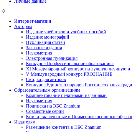
Личные данные
0
Интернет-магазин
Авторам
Издание учебников и учебных пособий
Издание монографий
Публикация статей
Заказные издания
Наукометрия
Электронная публикация
Конкурс «Профессиональное образование»
XI Международный конкурс на лучшую научную и
V Международный конкурс PROЗНАНИЕ
Скидка для авторов
Конкурс «Единство народов России: сохраняя тради
Образовательным организациям
Комплектование печатными изданиями
Наукометрия
Подписка на ЭБС Znanium
Совместные серии
Книги, включенные в Примерные основные образ
Издателям
Размещение контента в ЭБС Znanium