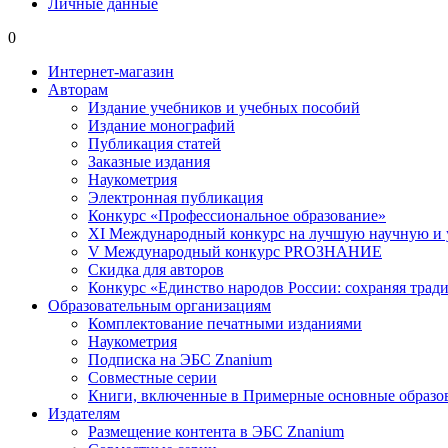
Личные данные
0
Интернет-магазин
Авторам
Издание учебников и учебных пособий
Издание монографий
Публикация статей
Заказные издания
Наукометрия
Электронная публикация
Конкурс «Профессиональное образование»
XI Международный конкурс на лучшую научную и
V Международный конкурс PROЗНАНИЕ
Скидка для авторов
Конкурс «Единство народов России: сохраняя тради
Образовательным организациям
Комплектование печатными изданиями
Наукометрия
Подписка на ЭБС Znanium
Совместные серии
Книги, включенные в Примерные основные образ
Издателям
Размещение контента в ЭБС Znanium