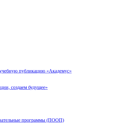
 учебную публикацию «Академус»
ции, создаем будущее»
овательные программы (ПООП)