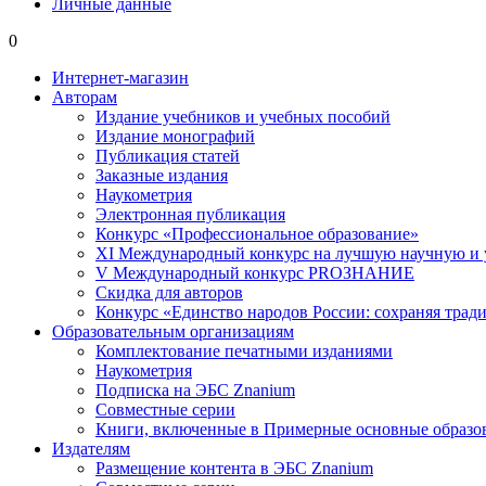
Личные данные
0
Интернет-магазин
Авторам
Издание учебников и учебных пособий
Издание монографий
Публикация статей
Заказные издания
Наукометрия
Электронная публикация
Конкурс «Профессиональное образование»
XI Международный конкурс на лучшую научную и
V Международный конкурс PROЗНАНИЕ
Скидка для авторов
Конкурс «Единство народов России: сохраняя тради
Образовательным организациям
Комплектование печатными изданиями
Наукометрия
Подписка на ЭБС Znanium
Совместные серии
Книги, включенные в Примерные основные образ
Издателям
Размещение контента в ЭБС Znanium