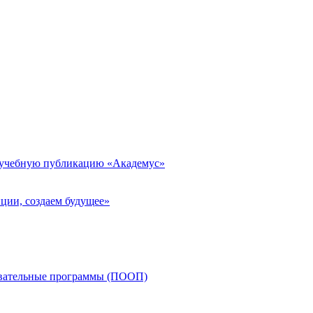
 учебную публикацию «Академус»
ции, создаем будущее»
овательные программы (ПООП)