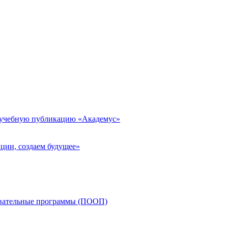
 учебную публикацию «Академус»
ции, создаем будущее»
овательные программы (ПООП)