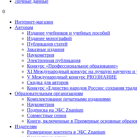
Личные данные
0
Интернет-магазин
Авторам
Издание учебников и учебных пособий
Издание монографий
Публикация статей
Заказные издания
Наукометрия
Электронная публикация
Конкурс «Профессиональное образование»
XI Международный конкурс на лучшую научную и
V Международный конкурс PROЗНАНИЕ
Скидка для авторов
Конкурс «Единство народов России: сохраняя тради
Образовательным организациям
Комплектование печатными изданиями
Наукометрия
Подписка на ЭБС Znanium
Совместные серии
Книги, включенные в Примерные основные образ
Издателям
Размещение контента в ЭБС Znanium