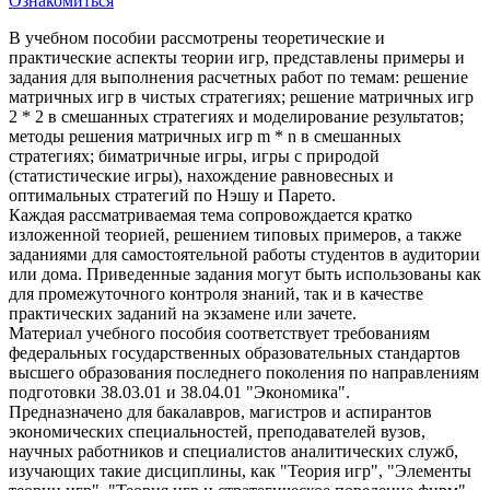
Ознакомиться
В учебном пособии рассмотрены теоретические и
практические аспекты теории игр, представлены примеры и
задания для выполнения расчетных работ по темам: решение
матричных игр в чистых стратегиях; решение матричных игр
2 * 2 в смешанных стратегиях и моделирование результатов;
методы решения матричных игр m * n в смешанных
стратегиях; биматричные игры, игры с природой
(статистические игры), нахождение равновесных и
оптимальных стратегий по Нэшу и Парето.
Каждая рассматриваемая тема сопровождается кратко
изложенной теорией, решением типовых примеров, а также
заданиями для самостоятельной работы студентов в аудитории
или дома. Приведенные задания могут быть использованы как
для промежуточного контроля знаний, так и в качестве
практических заданий на экзамене или зачете.
Материал учебного пособия соответствует требованиям
федеральных государственных образовательных стандартов
высшего образования последнего поколения по направлениям
подготовки 38.03.01 и 38.04.01 "Экономика".
Предназначено для бакалавров, магистров и аспирантов
экономических специальностей, преподавателей вузов,
научных работников и специалистов аналитических служб,
изучающих такие дисциплины, как "Теория игр", "Элементы