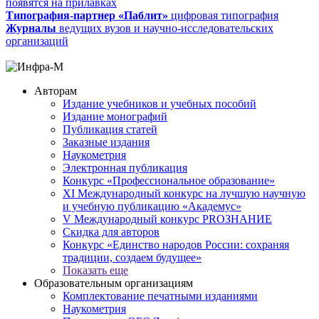
появятся на прилавках
Типография-партнер «Паблит»
цифровая типография
Журналы
ведущих вузов и научно-исследовательских
организаций
Авторам
Издание учебников и учебных пособий
Издание монографий
Публикация статей
Заказные издания
Наукометрия
Электронная публикация
Конкурс «Профессиональное образование»
XI Международный конкурс на лучшую научную
и учебную публикацию «Академус»
V Международный конкурс PROЗНАНИЕ
Скидка для авторов
Конкурс «Единство народов России: сохраняя
традиции, создаем будущее»
Показать еще
Образовательным организациям
Комплектование печатными изданиями
Наукометрия