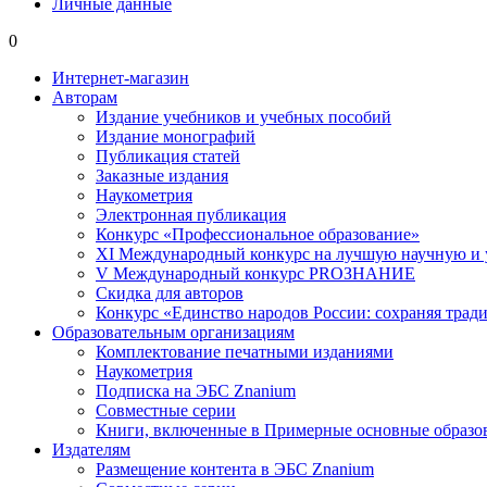
Личные данные
0
Интернет-магазин
Авторам
Издание учебников и учебных пособий
Издание монографий
Публикация статей
Заказные издания
Наукометрия
Электронная публикация
Конкурс «Профессиональное образование»
XI Международный конкурс на лучшую научную и
V Международный конкурс PROЗНАНИЕ
Скидка для авторов
Конкурс «Единство народов России: сохраняя тради
Образовательным организациям
Комплектование печатными изданиями
Наукометрия
Подписка на ЭБС Znanium
Совместные серии
Книги, включенные в Примерные основные образ
Издателям
Размещение контента в ЭБС Znanium