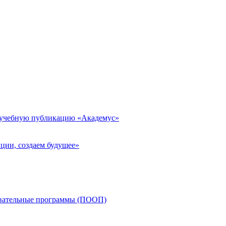
 учебную публикацию «Академус»
ции, создаем будущее»
овательные программы (ПООП)