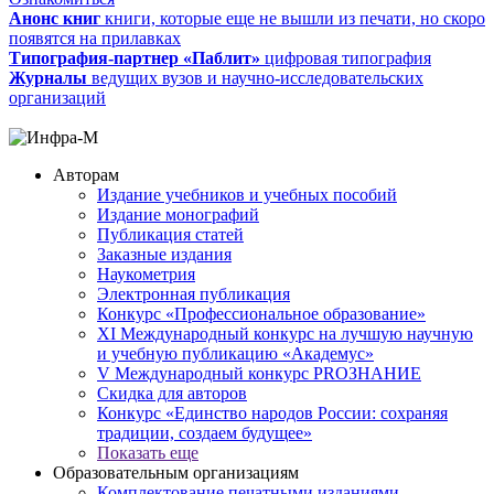
Анонс книг
книги, которые еще не вышли из печати, но скоро
появятся на прилавках
Типография-партнер «Паблит»
цифровая типография
Журналы
ведущих вузов и научно-исследовательских
организаций
Авторам
Издание учебников и учебных пособий
Издание монографий
Публикация статей
Заказные издания
Наукометрия
Электронная публикация
Конкурс «Профессиональное образование»
XI Международный конкурс на лучшую научную
и учебную публикацию «Академус»
V Международный конкурс PROЗНАНИЕ
Скидка для авторов
Конкурс «Единство народов России: сохраняя
традиции, создаем будущее»
Показать еще
Образовательным организациям
Комплектование печатными изданиями