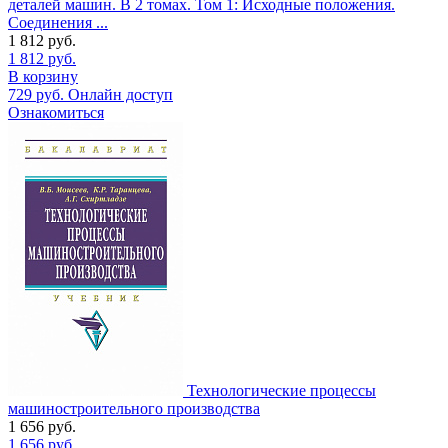
деталей машин. В 2 томах. Том 1: Исходные положения.
Соединения ...
1 812
руб.
1 812
руб.
В корзину
729
руб.
Онлайн доступ
Ознакомиться
Технологические процессы
машиностроительного производства
1 656
руб.
1 656
руб.