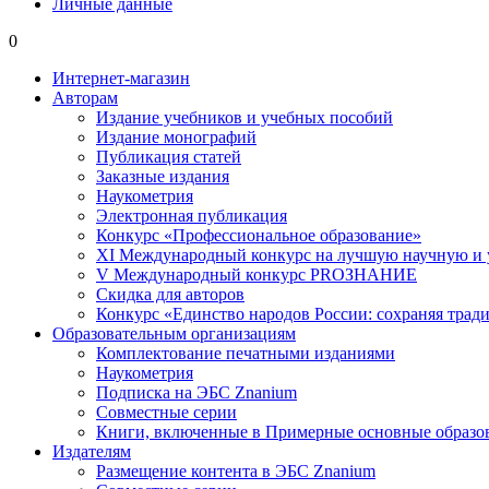
Личные данные
0
Интернет-магазин
Авторам
Издание учебников и учебных пособий
Издание монографий
Публикация статей
Заказные издания
Наукометрия
Электронная публикация
Конкурс «Профессиональное образование»
XI Международный конкурс на лучшую научную и
V Международный конкурс PROЗНАНИЕ
Скидка для авторов
Конкурс «Единство народов России: сохраняя тради
Образовательным организациям
Комплектование печатными изданиями
Наукометрия
Подписка на ЭБС Znanium
Совместные серии
Книги, включенные в Примерные основные образ
Издателям
Размещение контента в ЭБС Znanium