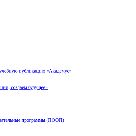
 учебную публикацию «Академус»
ции, создаем будущее»
овательные программы (ПООП)