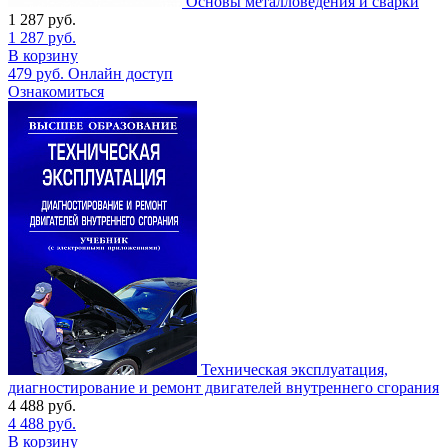
Основы металловедения и сварки
1 287
руб.
1 287
руб.
В корзину
479
руб.
Онлайн доступ
Ознакомиться
Техническая эксплуатация,
диагностирование и ремонт двигателей внутреннего сгорания
4 488
руб.
4 488
руб.
В корзину