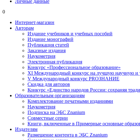
Личные данные
0
Интернет-магазин
Авторам
Издание учебников и учебных пособий
Издание монографий
Публикация статей
Заказные издания
Наукометрия
Электронная публикация
Конкурс «Профессиональное образование»
XI Международный конкурс на лучшую научную и
V Международный конкурс PROЗНАНИЕ
Скидка для авторов
Конкурс «Единство народов России: сохраняя тради
Образовательным организациям
Комплектование печатными изданиями
Наукометрия
Подписка на ЭБС Znanium
Совместные серии
Книги, включенные в Примерные основные образ
Издателям
Размещение контента в ЭБС Znanium