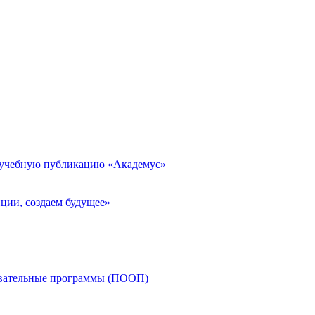
 учебную публикацию «Академус»
ции, создаем будущее»
овательные программы (ПООП)