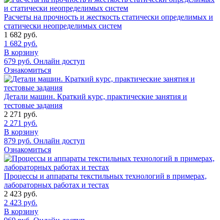
Расчеты на прочность и жесткость статически определимых и
статически неопределимых систем
1 682
руб.
1 682
руб.
В корзину
679
руб.
Онлайн доступ
Ознакомиться
Детали машин. Краткий курс, практические занятия и
тестовые задания
2 271
руб.
2 271
руб.
В корзину
879
руб.
Онлайн доступ
Ознакомиться
Процессы и аппараты текстильных технологий в примерах,
лабораторных работах и тестах
2 423
руб.
2 423
руб.
В корзину