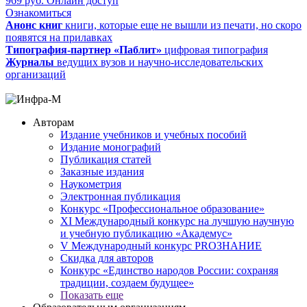
969
руб.
Онлайн доступ
Ознакомиться
Анонс книг
книги, которые еще не вышли из печати, но скоро
появятся на прилавках
Типография-партнер «Паблит»
цифровая типография
Журналы
ведущих вузов и научно-исследовательских
организаций
Авторам
Издание учебников и учебных пособий
Издание монографий
Публикация статей
Заказные издания
Наукометрия
Электронная публикация
Конкурс «Профессиональное образование»
XI Международный конкурс на лучшую научную
и учебную публикацию «Академус»
V Международный конкурс PROЗНАНИЕ
Скидка для авторов
Конкурс «Единство народов России: сохраняя
традиции, создаем будущее»
Показать еще