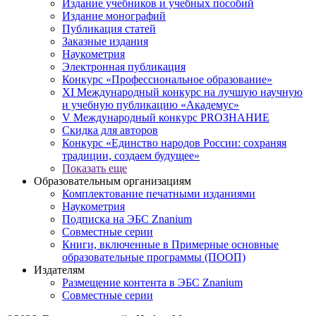
Издание учебников и учебных пособий
Издание монографий
Публикация статей
Заказные издания
Наукометрия
Электронная публикация
Конкурс «Профессиональное образование»
XI Международный конкурс на лучшую научную
и учебную публикацию «Академус»
V Международный конкурс PROЗНАНИЕ
Скидка для авторов
Конкурс «Единство народов России: сохраняя
традиции, создаем будущее»
Показать еще
Образовательным организациям
Комплектование печатными изданиями
Наукометрия
Подписка на ЭБС Znanium
Совместные серии
Книги, включенные в Примерные основные
образовательные программы (ПООП)
Издателям
Размещение контента в ЭБС Znanium
Совместные серии