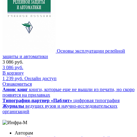
Основы эксплуатации релейной
защиты и автоматики
3 086
руб.
3 086
руб.
В корзину
1 239
руб.
Онлайн доступ
Ознакомиться
Анонс книг
книги, которые еще не вышли из печати, но скоро
появятся на прилавках
Типография-партнер «Паблит»
цифровая типография
Журналы
ведущих вузов и научно-исследовательских
организаций
Авторам