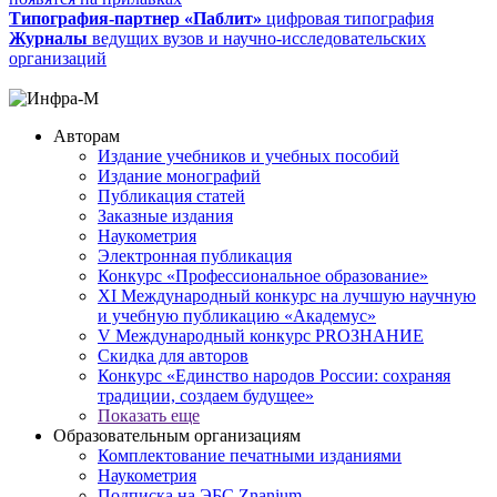
Типография-партнер «Паблит»
цифровая типография
Журналы
ведущих вузов и научно-исследовательских
организаций
Авторам
Издание учебников и учебных пособий
Издание монографий
Публикация статей
Заказные издания
Наукометрия
Электронная публикация
Конкурс «Профессиональное образование»
XI Международный конкурс на лучшую научную
и учебную публикацию «Академус»
V Международный конкурс PROЗНАНИЕ
Скидка для авторов
Конкурс «Единство народов России: сохраняя
традиции, создаем будущее»
Показать еще
Образовательным организациям
Комплектование печатными изданиями
Наукометрия
Подписка на ЭБС Znanium