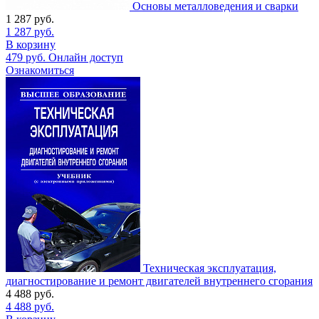
Основы металловедения и сварки
1 287
руб.
1 287
руб.
В корзину
479
руб.
Онлайн доступ
Ознакомиться
Техническая эксплуатация,
диагностирование и ремонт двигателей внутреннего сгорания
4 488
руб.
4 488
руб.