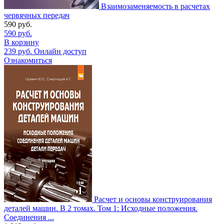
Взаимозаменяемость в расчетах
червячных передач
590
руб.
590
руб.
В корзину
239
руб.
Онлайн доступ
Ознакомиться
Расчет и основы конструирования
деталей машин. В 2 томах. Том 1: Исходные положения.
Соединения ...