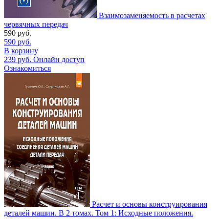
Взаимозаменяемость в расчетах
червячных передач
590
руб.
590
руб.
В корзину
239
руб.
Онлайн доступ
Ознакомиться
Расчет и основы конструирования
деталей машин. В 2 томах. Том 1: Исходные положения.