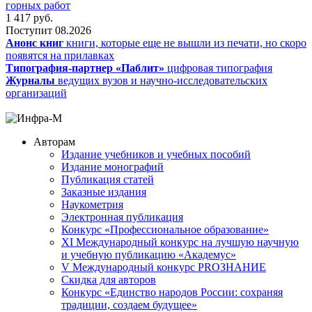
горных работ
1 417
руб.
Поступит
08.2026
Анонс книг
книги, которые еще не вышли из печати, но скоро
появятся на прилавках
Типография-партнер «Паблит»
цифровая типография
Журналы
ведущих вузов и научно-исследовательских
организаций
Авторам
Издание учебников и учебных пособий
Издание монографий
Публикация статей
Заказные издания
Наукометрия
Электронная публикация
Конкурс «Профессиональное образование»
XI Международный конкурс на лучшую научную
и учебную публикацию «Академус»
V Международный конкурс PROЗНАНИЕ
Скидка для авторов
Конкурс «Единство народов России: сохраняя
традиции, создаем будущее»