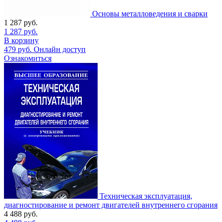
Основы металловедения и сварки
1 287
руб.
1 287
руб.
В корзину
479
руб.
Онлайн доступ
Ознакомиться
Техническая эксплуатация,
диагностирование и ремонт двигателей внутреннего сгорания
4 488
руб.