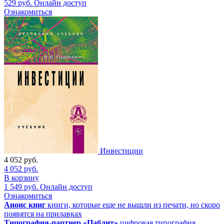
529
руб.
Онлайн доступ
Ознакомиться
Инвестиции
4 052
руб.
4 052
руб.
В корзину
1 549
руб.
Онлайн доступ
Ознакомиться
Анонс книг
книги, которые еще не вышли из печати, но скоро
появятся на прилавках
Типография-партнер «Паблит»
цифровая типография