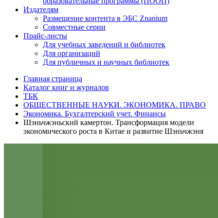
образовательные программы (ПООП)
Издателям
Размещение контента в ЭБС Znanium
Совместные серии
Прайс-листы
Для учебных заведений и библиотек
Для организаций
Для публичных и научных библиотек
Главная страница
Каталог книг и журналов
ТБК
ОБЩЕСТВЕННЫЕ НАУКИ. ЭКОНОМИКА. ПРАВО
Экономика. Бухгалтерский учет. Финансы
Шэньчжэньский камертон. Трансформация модели
экономического роста в Китае и развитие Шэньчжэня