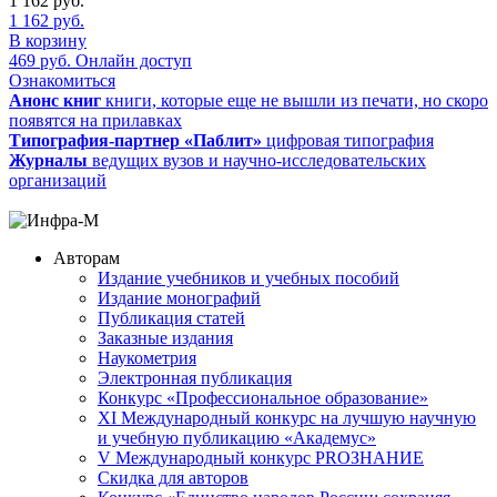
1 162
руб.
1 162
руб.
В корзину
469
руб.
Онлайн доступ
Ознакомиться
Анонс книг
книги, которые еще не вышли из печати, но скоро
появятся на прилавках
Типография-партнер «Паблит»
цифровая типография
Журналы
ведущих вузов и научно-исследовательских
организаций
Авторам
Издание учебников и учебных пособий
Издание монографий
Публикация статей
Заказные издания
Наукометрия
Электронная публикация
Конкурс «Профессиональное образование»
XI Международный конкурс на лучшую научную
и учебную публикацию «Академус»
V Международный конкурс PROЗНАНИЕ
Скидка для авторов