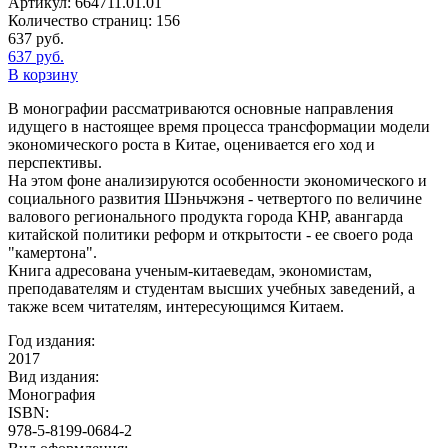
Артикул:
664711.01.01
Количество страниц:
156
637
руб.
637
руб.
В корзину
В монографии рассматриваются основные направления
идущего в настоящее время процесса трансформации модели
экономического роста в Китае, оценивается его ход и
перспективы.
На этом фоне анализируются особенности экономического и
социального развития Шэньчжэня - четвертого по величине
валового регионального продукта города КНР, авангарда
китайской политики реформ и открытости - ее своего рода
"камертона".
Книга адресована ученым-китаеведам, экономистам,
преподавателям и студентам высших учебных заведений, а
также всем читателям, интересующимся Китаем.
Год издания:
2017
Вид издания:
Монография
ISBN:
978-5-8199-0684-2