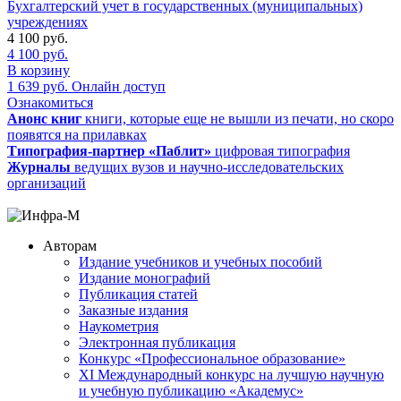
Бухгалтерский учет в государственных (муниципальных)
учреждениях
4 100
руб.
4 100
руб.
В корзину
1 639
руб.
Онлайн доступ
Ознакомиться
Анонс книг
книги, которые еще не вышли из печати, но скоро
появятся на прилавках
Типография-партнер «Паблит»
цифровая типография
Журналы
ведущих вузов и научно-исследовательских
организаций
Авторам
Издание учебников и учебных пособий
Издание монографий
Публикация статей
Заказные издания
Наукометрия
Электронная публикация
Конкурс «Профессиональное образование»
XI Международный конкурс на лучшую научную
и учебную публикацию «Академус»