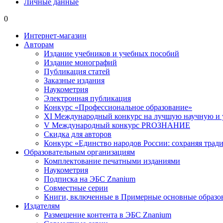
Личные данные
0
Интернет-магазин
Авторам
Издание учебников и учебных пособий
Издание монографий
Публикация статей
Заказные издания
Наукометрия
Электронная публикация
Конкурс «Профессиональное образование»
XI Международный конкурс на лучшую научную и
V Международный конкурс PROЗНАНИЕ
Скидка для авторов
Конкурс «Единство народов России: сохраняя тради
Образовательным организациям
Комплектование печатными изданиями
Наукометрия
Подписка на ЭБС Znanium
Совместные серии
Книги, включенные в Примерные основные образ
Издателям
Размещение контента в ЭБС Znanium