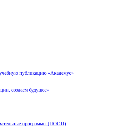
 учебную публикацию «Академус»
ции, создаем будущее»
овательные программы (ПООП)