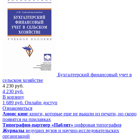
Бухгалтерский финансовый учет в
сельском хозяйстве
4 230
руб.
4 230
руб.
В корзину
1 689
руб.
Онлайн доступ
Ознакомиться
Анонс книг
книги, которые еще не вышли из печати, но скоро
появятся на прилавках
Типография-партнер «Паблит»
цифровая типография
Журналы
ведущих вузов и научно-исследовательских
организаций