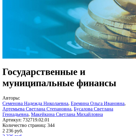
Государственные и
муниципальные финансы
Авторы:
Семенова Надежда Николаевна
,
Еремина Ольга Ивановна
,
Артемьева Светлана Степановна
,
Бусалова Светлана
Геннадьевна
,
Макейкина Светлана Михайловна
Артикул:
732719.02.01
Количество страниц:
344
2 236
руб.