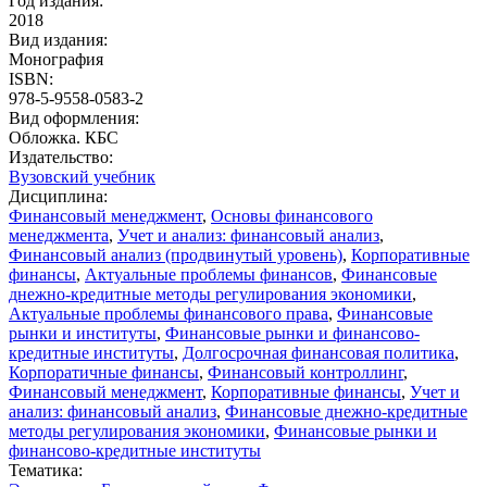
Год издания:
2018
Вид издания:
Монография
ISBN:
978-5-9558-0583-2
Вид оформления:
Обложка. КБС
Издательство:
Вузовский учебник
Дисциплина:
Финансовый менеджмент
,
Основы финансового
менеджмента
,
Учет и анализ: финансовый анализ
,
Финансовый анализ (продвинутый уровень)
,
Корпоративные
финансы
,
Актуальные проблемы финансов
,
Финансовые
днежно-кредитные методы регулирования экономики
,
Актуальные проблемы финансового права
,
Финансовые
рынки и институты
,
Финансовые рынки и финансово-
кредитные институты
,
Долгосрочная финансовая политика
,
Корпоратичные финансы
,
Финансовый контроллинг
,
Финансовый менеджмент
,
Корпоративные финансы
,
Учет и
анализ: финансовый анализ
,
Финансовые днежно-кредитные
методы регулирования экономики
,
Финансовые рынки и
финансово-кредитные институты
Тематика: