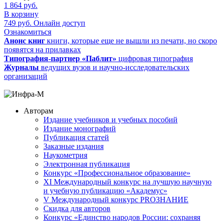
1 864
руб.
В корзину
749
руб.
Онлайн доступ
Ознакомиться
Анонс книг
книги, которые еще не вышли из печати, но скоро
появятся на прилавках
Типография-партнер «Паблит»
цифровая типография
Журналы
ведущих вузов и научно-исследовательских
организаций
Авторам
Издание учебников и учебных пособий
Издание монографий
Публикация статей
Заказные издания
Наукометрия
Электронная публикация
Конкурс «Профессиональное образование»
XI Международный конкурс на лучшую научную
и учебную публикацию «Академус»
V Международный конкурс PROЗНАНИЕ
Скидка для авторов
Конкурс «Единство народов России: сохраняя