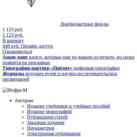
Внебюджетные фонды
1 123
руб.
1 123
руб.
В корзину
449
руб.
Онлайн доступ
Ознакомиться
Анонс книг
книги, которые еще не вышли из печати, но скоро
появятся на прилавках
Типография-партнер «Паблит»
цифровая типография
Журналы
ведущих вузов и научно-исследовательских
организаций
Авторам
Издание учебников и учебных пособий
Издание монографий
Публикация статей
Заказные издания
Наукометрия
Электронная публикация