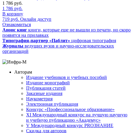
1 786
руб.
1 786
руб.
В корзину
719
руб.
Онлайн доступ
Ознакомиться
Анонс книг
книги, которые еще не вышли из печати, но скоро
появятся на прилавках
Типография-партнер «Паблит»
цифровая типография
Журналы
ведущих вузов и научно-исследовательских
организаций
Авторам
Издание учебников и учебных пособий
Издание монографий
Публикация статей
Заказные издания
Наукометрия
Электронная публикация
Конкурс «Профессиональное образование»
XI Международный конкурс на лучшую научную
и учебную публикацию «Академус»
V Международный конкурс PROЗНАНИЕ
Скидка для авторов