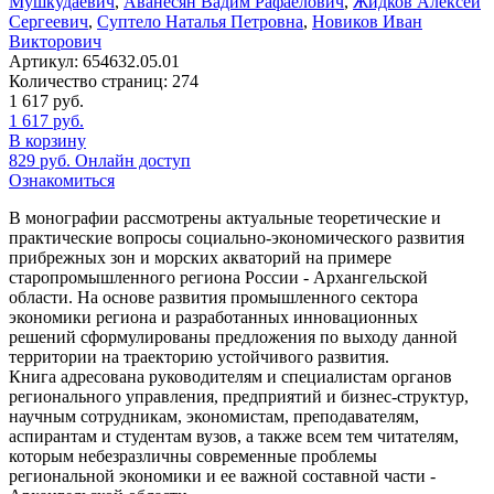
Мушкудаевич
,
Аванесян Вадим Рафаелович
,
Жидков Алексей
Сергеевич
,
Суптело Наталья Петровна
,
Новиков Иван
Викторович
Артикул:
654632.05.01
Количество страниц:
274
1 617
руб.
1 617
руб.
В корзину
829
руб.
Онлайн доступ
Ознакомиться
В монографии рассмотрены актуальные теоретические и
практические вопросы социально-экономического развития
прибрежных зон и морских акваторий на примере
старопромышленного региона России - Архангельской
области. На основе развития промышленного сектора
экономики региона и разработанных инновационных
решений сформулированы предложения по выходу данной
территории на траекторию устойчивого развития.
Книга адресована руководителям и специалистам органов
регионального управления, предприятий и бизнес-структур,
научным сотрудникам, экономистам, преподавателям,
аспирантам и студентам вузов, а также всем тем читателям,
которым небезразличны современные проблемы
региональной экономики и ее важной составной части -