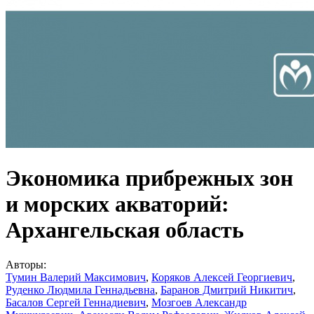
Экономика прибрежных зон
и морских акваторий:
Архангельская область
Авторы:
Тумин Валерий Максимович
,
Коряков Алексей Георгиевич
,
Руденко Людмила Геннадьевна
,
Баранов Дмитрий Никитич
,
Басалов Сергей Геннадиевич
,
Мозгоев Александр