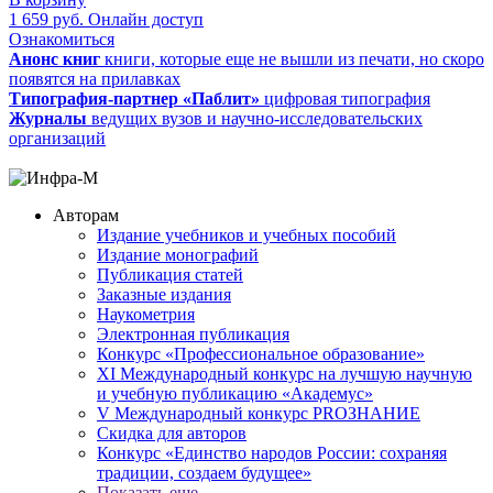
1 659
руб.
Онлайн доступ
Ознакомиться
Анонс книг
книги, которые еще не вышли из печати, но скоро
появятся на прилавках
Типография-партнер «Паблит»
цифровая типография
Журналы
ведущих вузов и научно-исследовательских
организаций
Авторам
Издание учебников и учебных пособий
Издание монографий
Публикация статей
Заказные издания
Наукометрия
Электронная публикация
Конкурс «Профессиональное образование»
XI Международный конкурс на лучшую научную
и учебную публикацию «Академус»
V Международный конкурс PROЗНАНИЕ
Скидка для авторов
Конкурс «Единство народов России: сохраняя
традиции, создаем будущее»
Показать еще